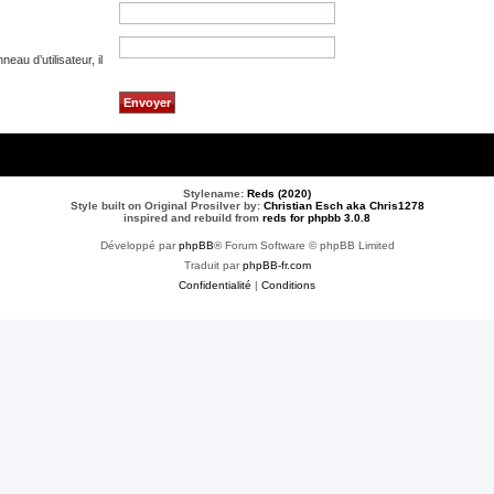
au d’utilisateur, il
Stylename:
Reds (2020)
Style built on Original Prosilver by:
Christian Esch aka Chris1278
inspired and rebuild from
reds for phpbb 3.0.8
Développé par
phpBB
® Forum Software © phpBB Limited
Traduit par
phpBB-fr.com
Confidentialité
|
Conditions