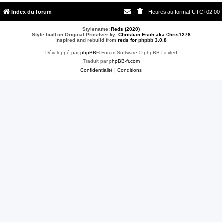
Index du forum
Heures au format
UTC+02:00
Stylename:
Reds (2020)
Style built on Original Prosilver by:
Christian Esch aka Chris1278
inspired and rebuild from
reds for phpbb 3.0.8
Développé par
phpBB
® Forum Software © phpBB Limited
Traduit par
phpBB-fr.com
Confidentialité
|
Conditions