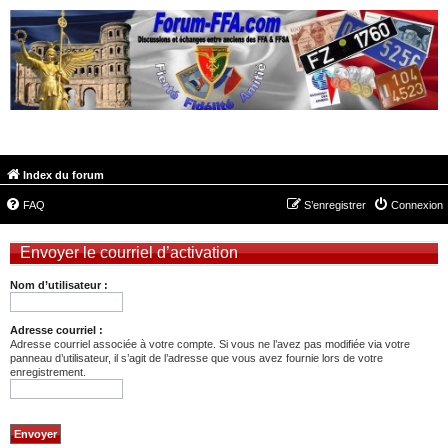
FORUM-FFA.COM
Index du forum
FAQ
S’enregistrer
Connexion
Envoyer le courriel d’activation
Nom d’utilisateur :
Adresse courriel :
Adresse courriel associée à votre compte. Si vous ne l’avez pas modifiée via votre
panneau d’utilisateur, il s’agit de l’adresse que vous avez fournie lors de votre
enregistrement.