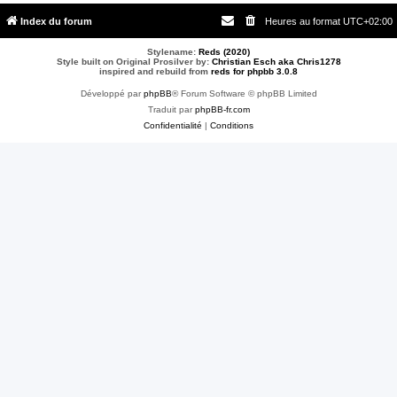
Index du forum
Heures au format
UTC+02:00
Stylename:
Reds (2020)
Style built on Original Prosilver by:
Christian Esch aka Chris1278
inspired and rebuild from
reds for phpbb 3.0.8
Développé par
phpBB
® Forum Software © phpBB Limited
Traduit par
phpBB-fr.com
Confidentialité
|
Conditions