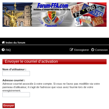
FORUM-FFA.COM
Index du forum
FAQ
S’enregistrer
Connexion
Envoyer le courriel d’activation
Nom d’utilisateur :
Adresse courriel :
Adresse courriel associée à votre compte. Si vous ne l’avez pas modifiée via votre
panneau d’utilisateur, il s’agit de l’adresse que vous avez fournie lors de votre
enregistrement.