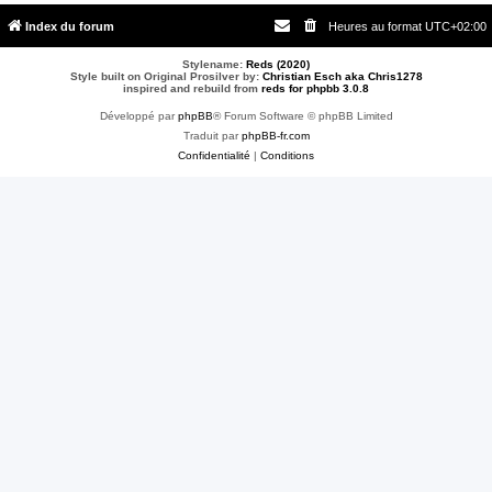
Index du forum
Heures au format
UTC+02:00
Stylename:
Reds (2020)
Style built on Original Prosilver by:
Christian Esch aka Chris1278
inspired and rebuild from
reds for phpbb 3.0.8
Développé par
phpBB
® Forum Software © phpBB Limited
Traduit par
phpBB-fr.com
Confidentialité
|
Conditions