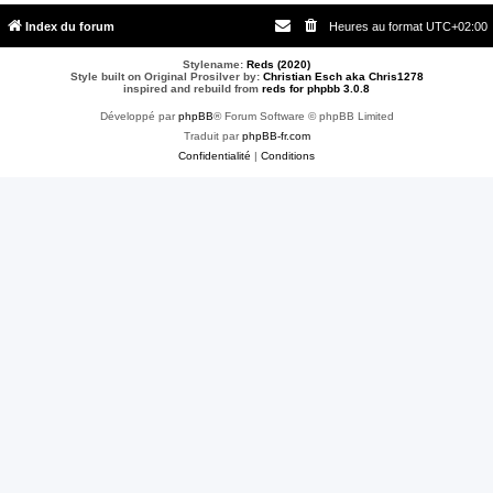
Index du forum
Heures au format
UTC+02:00
Stylename:
Reds (2020)
Style built on Original Prosilver by:
Christian Esch aka Chris1278
inspired and rebuild from
reds for phpbb 3.0.8
Développé par
phpBB
® Forum Software © phpBB Limited
Traduit par
phpBB-fr.com
Confidentialité
|
Conditions