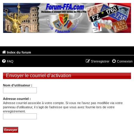
FORUM-FFA.COM
Index du forum
FAQ
S’enregistrer
Connexion
Envoyer le courriel d’activation
Nom d’utilisateur :
Adresse courriel :
Adresse courriel associée à votre compte. Si vous ne l’avez pas modifiée via votre
panneau d’utilisateur, il s’agit de l’adresse que vous avez fournie lors de votre
enregistrement.