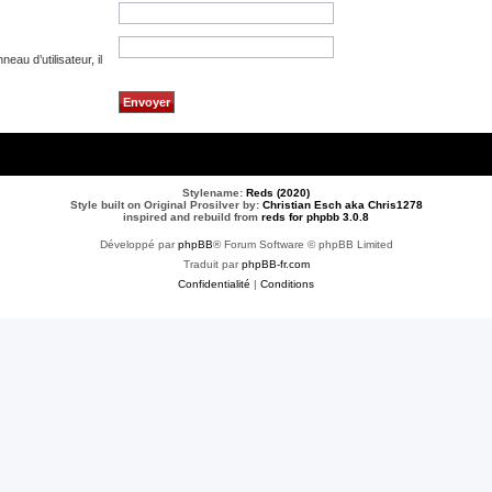
au d’utilisateur, il
Stylename:
Reds (2020)
Style built on Original Prosilver by:
Christian Esch aka Chris1278
inspired and rebuild from
reds for phpbb 3.0.8
Développé par
phpBB
® Forum Software © phpBB Limited
Traduit par
phpBB-fr.com
Confidentialité
|
Conditions