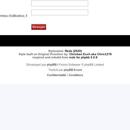
au d’utilisateur, il
Stylename:
Reds (2020)
Style built on Original Prosilver by:
Christian Esch aka Chris1278
inspired and rebuild from
reds for phpbb 3.0.8
Développé par
phpBB
® Forum Software © phpBB Limited
Traduit par
phpBB-fr.com
Confidentialité
|
Conditions