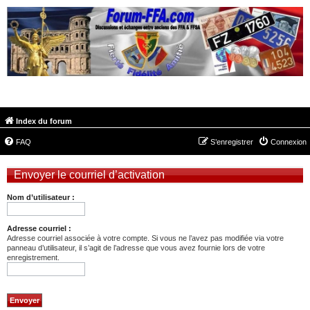
FORUM-FFA.COM
Index du forum
FAQ
S’enregistrer
Connexion
Envoyer le courriel d’activation
Nom d’utilisateur :
Adresse courriel :
Adresse courriel associée à votre compte. Si vous ne l’avez pas modifiée via votre
panneau d’utilisateur, il s’agit de l’adresse que vous avez fournie lors de votre
enregistrement.