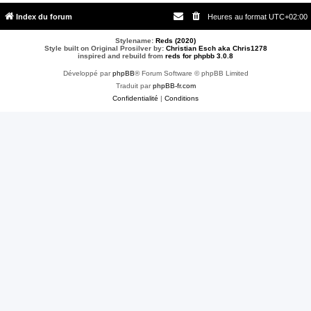
Index du forum
Heures au format
UTC+02:00
Stylename:
Reds (2020)
Style built on Original Prosilver by:
Christian Esch aka Chris1278
inspired and rebuild from
reds for phpbb 3.0.8
Développé par
phpBB
® Forum Software © phpBB Limited
Traduit par
phpBB-fr.com
Confidentialité
|
Conditions