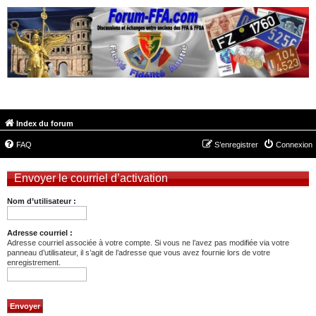
FORUM-FFA.COM
Index du forum
FAQ
S’enregistrer
Connexion
Envoyer le courriel d’activation
Nom d’utilisateur :
Adresse courriel :
Adresse courriel associée à votre compte. Si vous ne l’avez pas modifiée via votre
panneau d’utilisateur, il s’agit de l’adresse que vous avez fournie lors de votre
enregistrement.