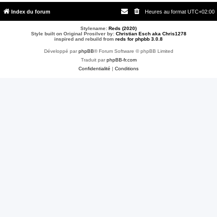
Index du forum
Heures au format
UTC+02:00
Stylename:
Reds (2020)
Style built on Original Prosilver by:
Christian Esch aka Chris1278
inspired and rebuild from
reds for phpbb 3.0.8
Développé par
phpBB
® Forum Software © phpBB Limited
Traduit par
phpBB-fr.com
Confidentialité
|
Conditions