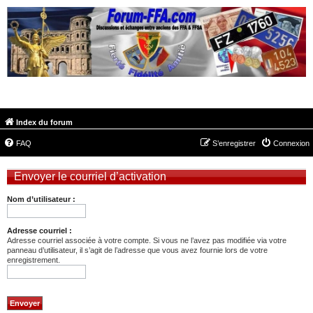
FORUM-FFA.COM
Index du forum
FAQ
S’enregistrer
Connexion
Envoyer le courriel d’activation
Nom d’utilisateur :
Adresse courriel :
Adresse courriel associée à votre compte. Si vous ne l’avez pas modifiée via votre
panneau d’utilisateur, il s’agit de l’adresse que vous avez fournie lors de votre
enregistrement.