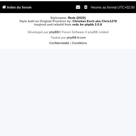
Index du forum
Heures au format
UTC+02:00
Stylename:
Reds (2020)
Style built on Original Prosilver by:
Christian Esch aka Chris1278
inspired and rebuild from
reds for phpbb 3.0.8
Développé par
phpBB
® Forum Software © phpBB Limited
Traduit par
phpBB-fr.com
Confidentialité
|
Conditions