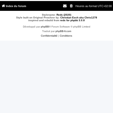
Index du forum
Heures au format
UTC+02:00
Stylename:
Reds (2020)
Style built on Original Prosilver by:
Christian Esch aka Chris1278
inspired and rebuild from
reds for phpbb 3.0.8
Développé par
phpBB
® Forum Software © phpBB Limited
Traduit par
phpBB-fr.com
Confidentialité
|
Conditions