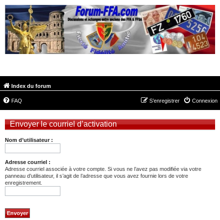
FORUM-FFA.COM
Index du forum
FAQ
S’enregistrer
Connexion
Envoyer le courriel d’activation
Nom d’utilisateur :
Adresse courriel :
Adresse courriel associée à votre compte. Si vous ne l’avez pas modifiée via votre
panneau d’utilisateur, il s’agit de l’adresse que vous avez fournie lors de votre
enregistrement.