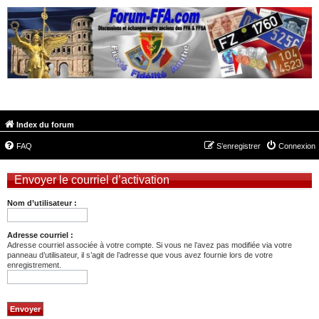
FORUM-FFA.COM
Index du forum
FAQ
S’enregistrer
Connexion
Envoyer le courriel d’activation
Nom d’utilisateur :
Adresse courriel :
Adresse courriel associée à votre compte. Si vous ne l’avez pas modifiée via votre
panneau d’utilisateur, il s’agit de l’adresse que vous avez fournie lors de votre
enregistrement.