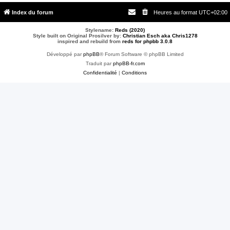
Index du forum
Heures au format
UTC+02:00
Stylename:
Reds (2020)
Style built on Original Prosilver by:
Christian Esch aka Chris1278
inspired and rebuild from
reds for phpbb 3.0.8
Développé par
phpBB
® Forum Software © phpBB Limited
Traduit par
phpBB-fr.com
Confidentialité
|
Conditions