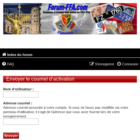
FORUM-FFA.COM
Index du forum
FAQ
S’enregistrer
Connexion
Envoyer le courriel d’activation
Nom d’utilisateur :
Adresse courriel :
Adresse courriel associée à votre compte. Si vous ne l’avez pas modifiée via votre
panneau d’utilisateur, il s’agit de l’adresse que vous avez fournie lors de votre
enregistrement.