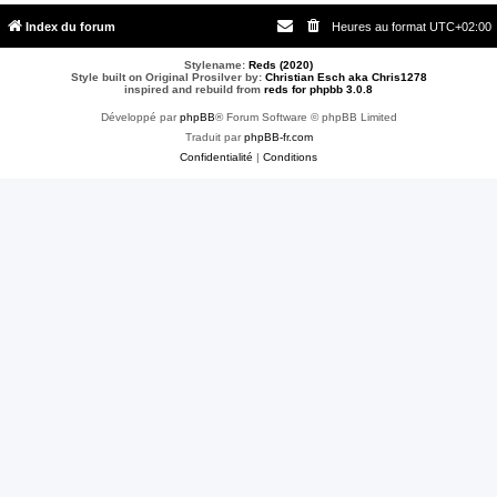
Index du forum
Heures au format
UTC+02:00
Stylename:
Reds (2020)
Style built on Original Prosilver by:
Christian Esch aka Chris1278
inspired and rebuild from
reds for phpbb 3.0.8
Développé par
phpBB
® Forum Software © phpBB Limited
Traduit par
phpBB-fr.com
Confidentialité
|
Conditions