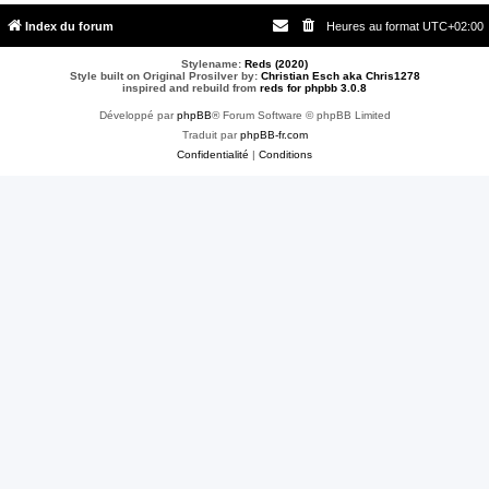
Index du forum
Heures au format
UTC+02:00
Stylename:
Reds (2020)
Style built on Original Prosilver by:
Christian Esch aka Chris1278
inspired and rebuild from
reds for phpbb 3.0.8
Développé par
phpBB
® Forum Software © phpBB Limited
Traduit par
phpBB-fr.com
Confidentialité
|
Conditions