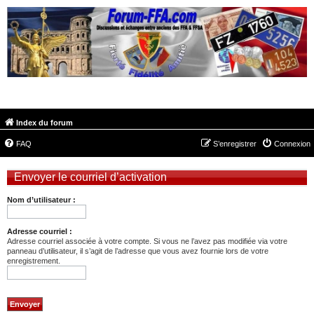
FORUM-FFA.COM
Index du forum
FAQ
S’enregistrer
Connexion
Envoyer le courriel d’activation
Nom d’utilisateur :
Adresse courriel :
Adresse courriel associée à votre compte. Si vous ne l’avez pas modifiée via votre
panneau d’utilisateur, il s’agit de l’adresse que vous avez fournie lors de votre
enregistrement.