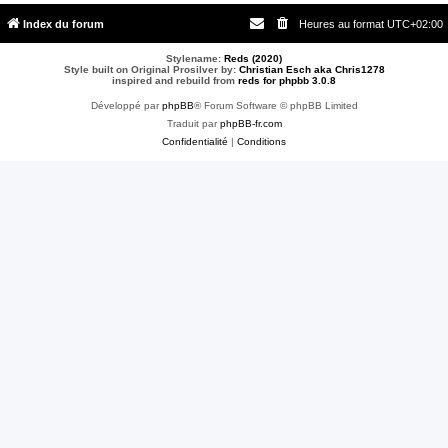
Index du forum
Heures au format
UTC+02:00
Stylename:
Reds (2020)
Style built on Original Prosilver by:
Christian Esch aka Chris1278
inspired and rebuild from
reds for phpbb 3.0.8
Développé par
phpBB
® Forum Software © phpBB Limited
Traduit par
phpBB-fr.com
Confidentialité
|
Conditions