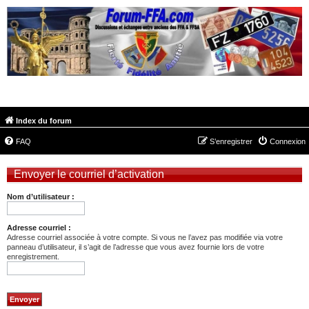
FORUM-FFA.COM
Index du forum
FAQ
S’enregistrer
Connexion
Envoyer le courriel d’activation
Nom d’utilisateur :
Adresse courriel :
Adresse courriel associée à votre compte. Si vous ne l’avez pas modifiée via votre
panneau d’utilisateur, il s’agit de l’adresse que vous avez fournie lors de votre
enregistrement.