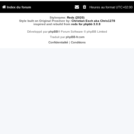
Index du forum
Heures au format
UTC+02:00
Stylename:
Reds (2020)
Style built on Original Prosilver by:
Christian Esch aka Chris1278
inspired and rebuild from
reds for phpbb 3.0.8
Développé par
phpBB
® Forum Software © phpBB Limited
Traduit par
phpBB-fr.com
Confidentialité
|
Conditions