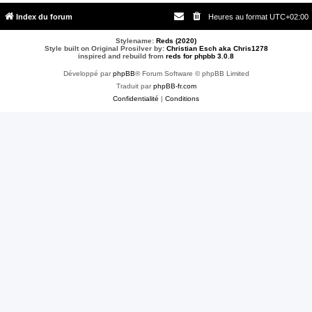
Index du forum
Heures au format
UTC+02:00
Stylename:
Reds (2020)
Style built on Original Prosilver by:
Christian Esch aka Chris1278
inspired and rebuild from
reds for phpbb 3.0.8
Développé par
phpBB
® Forum Software © phpBB Limited
Traduit par
phpBB-fr.com
Confidentialité
|
Conditions