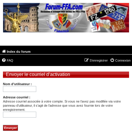
FORUM-FFA.COM
Index du forum
FAQ
S’enregistrer
Connexion
Envoyer le courriel d’activation
Nom d’utilisateur :
Adresse courriel :
Adresse courriel associée à votre compte. Si vous ne l’avez pas modifiée via votre
panneau d’utilisateur, il s’agit de l’adresse que vous avez fournie lors de votre
enregistrement.