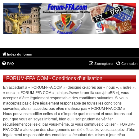
FORUM-FFA.COM
Index du forum
FAQ
S’enregistrer
Connexion
FORUM-FFA.COM - Conditions d’utilisation
En accédant à « FORUM-FFA.COM » (désigné ci-après par « nous », « notre »,
« nos », « FORUM-FFA.COM », « https://www.forum-ffa.com/phpBB »), vous
acceptez d’être légalement responsable des conditions suivantes. Si vous
n’acceptez pas d’être légalement responsable de toutes les conditions
suivantes, alors n’accédez pas et/ou n’utilisez pas « FORUM-FFA.COM ».
Nous pouvons modifier celles-ci à n’importe quel moment et nous ferons tout
pour que vous en soyez informé, bien qu’il soit prudent de vérifier
régulièrement celles-ci par vous-même. Si vous continuez d’utiliser « FORUM-
FFA.COM » alors que des changements ont été effectués, vous acceptez d’être
légalement responsable des conditions découlant des mises à jour et/ou