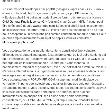
modifications.
Nos forums sont développés par phpBB (désigné ci-après par « ils », « eux »,
« leur », « logiciel phpBB », « www.phpbb.com », « phpBB Limited »,
« Équipes phpBB ») qui est un script libre de forum, déclaré sous la licence «
GNU General Public License v2
» (désigné ci-après par « GPL ») et qui peut
être téléchargé depuis
www.phpbb.com
. Le logiciel phpBB facilite seulement
les discussions sur Internet. phpBB Limited n’est pas responsable de ce que
nous acceptons ou n’acceptons pas comme contenu ou conduite permis. Pour
de plus amples informations au sujet de phpBB, veuillez consulter :
https://www.phpbb.com/
.
Vous acceptez de ne pas publier de contenu abusif, obscène, vulgaire,
diffamatoire, choquant, menaçant, à caractère sexuel ou tout autre contenu qui
peut transgresser les lois de votre pays, du pays où « FORUM-FFA.COM » est
hébergé ou les lois internationales. Le faire peut vous mener à un
bannissement immédiat et permanent, avec une notification à votre fournisseur
d’accès à Internet si nous le jugeons nécessaire. Les adresses IP de tous les
messages sont enregistrées pour aider au renforcement de ces conditions.
Vous acceptez que « FORUM-FFA.COM » supprime, modifie, déplace ou
verrouille n’importe quel sujet lorsque nous estimons que cela est nécessaire.
En tant que membre, vous acceptez que toutes les informations que vous avez
saisies soient stockées dans notre base de données. Bien que ces
informations ne soient pas diffusées à une tierce partie sans votre
consentement, ni « FORUM-FFA.COM », ni phpBB ne pourront être tenus
comme responsables en cas de tentative de piratage visant à compromettre
les données.