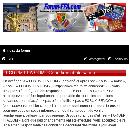
FORUM-FFA.COM
Index du forum
FAQ
S’enregistrer
Connexion
FORUM-FFA.COM - Conditions d’utilisation
En accédant à « FORUM-FFA.COM » (désigné ci-après par « nous », « notre »,
« nos », « FORUM-FFA.COM », « https://www.forum-ffa.com/phpBB »), vous
acceptez d’être légalement responsable des conditions suivantes. Si vous
n’acceptez pas d’être légalement responsable de toutes les conditions
suivantes, alors n’accédez pas et/ou n’utilisez pas « FORUM-FFA.COM ».
Nous pouvons modifier celles-ci à n’importe quel moment et nous ferons tout
pour que vous en soyez informé, bien qu’il soit prudent de vérifier
régulièrement celles-ci par vous-même. Si vous continuez d’utiliser « FORUM-
FFA.COM » alors que des changements ont été effectués, vous acceptez d’être
légalement responsable des conditions découlant des mises à jour et/ou