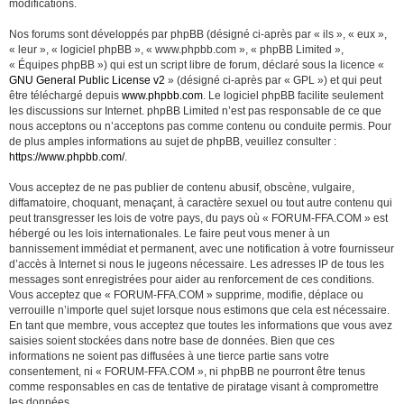
modifications.
Nos forums sont développés par phpBB (désigné ci-après par « ils », « eux »,
« leur », « logiciel phpBB », « www.phpbb.com », « phpBB Limited »,
« Équipes phpBB ») qui est un script libre de forum, déclaré sous la licence «
GNU General Public License v2
» (désigné ci-après par « GPL ») et qui peut
être téléchargé depuis
www.phpbb.com
. Le logiciel phpBB facilite seulement
les discussions sur Internet. phpBB Limited n’est pas responsable de ce que
nous acceptons ou n’acceptons pas comme contenu ou conduite permis. Pour
de plus amples informations au sujet de phpBB, veuillez consulter :
https://www.phpbb.com/
.
Vous acceptez de ne pas publier de contenu abusif, obscène, vulgaire,
diffamatoire, choquant, menaçant, à caractère sexuel ou tout autre contenu qui
peut transgresser les lois de votre pays, du pays où « FORUM-FFA.COM » est
hébergé ou les lois internationales. Le faire peut vous mener à un
bannissement immédiat et permanent, avec une notification à votre fournisseur
d’accès à Internet si nous le jugeons nécessaire. Les adresses IP de tous les
messages sont enregistrées pour aider au renforcement de ces conditions.
Vous acceptez que « FORUM-FFA.COM » supprime, modifie, déplace ou
verrouille n’importe quel sujet lorsque nous estimons que cela est nécessaire.
En tant que membre, vous acceptez que toutes les informations que vous avez
saisies soient stockées dans notre base de données. Bien que ces
informations ne soient pas diffusées à une tierce partie sans votre
consentement, ni « FORUM-FFA.COM », ni phpBB ne pourront être tenus
comme responsables en cas de tentative de piratage visant à compromettre
les données.