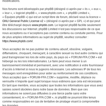
modifications.
Nos forums sont développés par phpBB (désigné ci-après par « ils », « eux »,
« leur », « logiciel phpBB », « www.phpbb.com », « phpBB Limited »,
« Équipes phpBB ») qui est un script libre de forum, déclaré sous la licence «
GNU General Public License v2
» (désigné ci-après par « GPL ») et qui peut
être téléchargé depuis
www.phpbb.com
. Le logiciel phpBB facilite seulement
les discussions sur Internet. phpBB Limited n’est pas responsable de ce que
nous acceptons ou n’acceptons pas comme contenu ou conduite permis. Pour
de plus amples informations au sujet de phpBB, veuillez consulter :
https://www.phpbb.com/
.
Vous acceptez de ne pas publier de contenu abusif, obscène, vulgaire,
diffamatoire, choquant, menaçant, à caractère sexuel ou tout autre contenu qui
peut transgresser les lois de votre pays, du pays où « FORUM-FFA.COM » est
hébergé ou les lois internationales. Le faire peut vous mener à un
bannissement immédiat et permanent, avec une notification à votre fournisseur
d’accès à Internet si nous le jugeons nécessaire. Les adresses IP de tous les
messages sont enregistrées pour aider au renforcement de ces conditions.
Vous acceptez que « FORUM-FFA.COM » supprime, modifie, déplace ou
verrouille n’importe quel sujet lorsque nous estimons que cela est nécessaire.
En tant que membre, vous acceptez que toutes les informations que vous avez
saisies soient stockées dans notre base de données. Bien que ces
informations ne soient pas diffusées à une tierce partie sans votre
consentement, ni « FORUM-FFA.COM », ni phpBB ne pourront être tenus
comme responsables en cas de tentative de piratage visant à compromettre
les données.