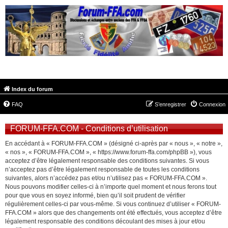
FORUM-FFA.COM
Index du forum
FAQ
S’enregistrer
Connexion
FORUM-FFA.COM - Conditions d’utilisation
En accédant à « FORUM-FFA.COM » (désigné ci-après par « nous », « notre »,
« nos », « FORUM-FFA.COM », « https://www.forum-ffa.com/phpBB »), vous
acceptez d’être légalement responsable des conditions suivantes. Si vous
n’acceptez pas d’être légalement responsable de toutes les conditions
suivantes, alors n’accédez pas et/ou n’utilisez pas « FORUM-FFA.COM ».
Nous pouvons modifier celles-ci à n’importe quel moment et nous ferons tout
pour que vous en soyez informé, bien qu’il soit prudent de vérifier
régulièrement celles-ci par vous-même. Si vous continuez d’utiliser « FORUM-
FFA.COM » alors que des changements ont été effectués, vous acceptez d’être
légalement responsable des conditions découlant des mises à jour et/ou