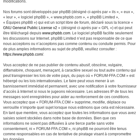
modifications.
Nos forums sont développés par phpBB (désigné ci-après par « ils », « eux »,
« leur », « logiciel phpBB », « www.phpbb.com », « phpBB Limited »,
« Équipes phpBB ») qui est un script libre de forum, déclaré sous la licence «
GNU General Public License v2
» (désigné ci-après par « GPL ») et qui peut
être téléchargé depuis
www.phpbb.com
. Le logiciel phpBB facilite seulement
les discussions sur Internet. phpBB Limited n’est pas responsable de ce que
nous acceptons ou n’acceptons pas comme contenu ou conduite permis. Pour
de plus amples informations au sujet de phpBB, veuillez consulter :
https://www.phpbb.com/
.
Vous acceptez de ne pas publier de contenu abusif, obscène, vulgaire,
diffamatoire, choquant, menaçant, à caractère sexuel ou tout autre contenu qui
peut transgresser les lois de votre pays, du pays où « FORUM-FFA.COM » est
hébergé ou les lois internationales. Le faire peut vous mener à un
bannissement immédiat et permanent, avec une notification à votre fournisseur
d’accès à Internet si nous le jugeons nécessaire. Les adresses IP de tous les
messages sont enregistrées pour aider au renforcement de ces conditions.
Vous acceptez que « FORUM-FFA.COM » supprime, modifie, déplace ou
verrouille n’importe quel sujet lorsque nous estimons que cela est nécessaire.
En tant que membre, vous acceptez que toutes les informations que vous avez
saisies soient stockées dans notre base de données. Bien que ces
informations ne soient pas diffusées à une tierce partie sans votre
consentement, ni « FORUM-FFA.COM », ni phpBB ne pourront être tenus
comme responsables en cas de tentative de piratage visant à compromettre
les données.