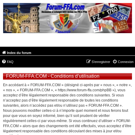
FORUM-FFA.COM
Index du forum
FAQ
S’enregistrer
Connexion
FORUM-FFA.COM - Conditions d’utilisation
En accédant à « FORUM-FFA.COM » (désigné ci-après par « nous », « notre »,
« nos », « FORUM-FFA.COM », « https://www.forum-ffa.com/phpBB »), vous
acceptez d’être légalement responsable des conditions suivantes. Si vous
n’acceptez pas d’être légalement responsable de toutes les conditions
suivantes, alors n’accédez pas et/ou n’utilisez pas « FORUM-FFA.COM ».
Nous pouvons modifier celles-ci à n’importe quel moment et nous ferons tout
pour que vous en soyez informé, bien qu’il soit prudent de vérifier
régulièrement celles-ci par vous-même. Si vous continuez d’utiliser « FORUM-
FFA.COM » alors que des changements ont été effectués, vous acceptez d’être
légalement responsable des conditions découlant des mises à jour et/ou