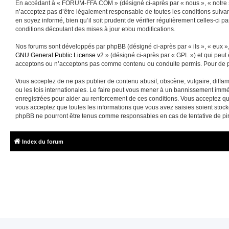
En accédant à « FORUM-FFA.COM » (désigné ci-après par « nous », « notre »
n’acceptez pas d’être légalement responsable de toutes les conditions suiva
en soyez informé, bien qu’il soit prudent de vérifier régulièrement celles-
conditions découlant des mises à jour et/ou modifications.
Nos forums sont développés par phpBB (désigné ci-après par « ils », « eux »,
GNU General Public License v2
» (désigné ci-après par « GPL ») et qui peut
acceptons ou n’acceptons pas comme contenu ou conduite permis. Pour de pl
Vous acceptez de ne pas publier de contenu abusif, obscène, vulgaire, diffa
ou les lois internationales. Le faire peut vous mener à un bannissement immé
enregistrées pour aider au renforcement de ces conditions. Vous acceptez q
vous acceptez que toutes les informations que vous avez saisies soient sto
phpBB ne pourront être tenus comme responsables en cas de tentative de pi
Index du forum