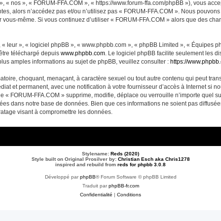
, « nos », « FORUM-FFA.COM », « https://www.forum-ffa.com/phpBB »), vous accept
ntes, alors n’accédez pas et/ou n’utilisez pas « FORUM-FFA.COM ». Nous pouvons m
ci par vous-même. Si vous continuez d’utiliser « FORUM-FFA.COM » alors que des ch
 « leur », « logiciel phpBB », « www.phpbb.com », « phpBB Limited », « Équipes php
 être téléchargé depuis
www.phpbb.com
. Le logiciel phpBB facilite seulement les 
us amples informations au sujet de phpBB, veuillez consulter :
https://www.phpbb
matoire, choquant, menaçant, à caractère sexuel ou tout autre contenu qui peut t
diat et permanent, avec une notification à votre fournisseur d’accès à Internet si 
ue « FORUM-FFA.COM » supprime, modifie, déplace ou verrouille n’importe quel su
ckées dans notre base de données. Bien que ces informations ne soient pas diffusé
ratage visant à compromettre les données.
Stylename:
Reds (2020)
Style built on Original Prosilver by:
Christian Esch aka Chris1278
inspired and rebuild from
reds for phpbb 3.0.8
Développé par
phpBB
® Forum Software © phpBB Limited
Traduit par
phpBB-fr.com
Confidentialité
|
Conditions