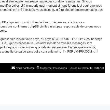
ez d’être légalement responsable des conditions suivantes. Si vous
odifier celles-ci à n’importe quel moment et nous ferons tout pour que vous
angements ont été effectués, vous acceptez d’être légalement responsable des
BB ») qui est un script libre de forum, déclaré sous la licence «
discussions sur Internet. phpBB Limited n’est pas responsable de ce que nous
.com/
.
ransgresser les lois de votre pays, du pays où « FORUM-FFA.COM » est hébergé
nous le jugeons nécessaire. Les adresses IP de tous les messages sont
jet lorsque nous estimons que cela est nécessaire. En tant que membre,
es à une tierce partie sans votre consentement, ni « FORUM-FFA.COM », ni
Nous contacter
Supprimer les cookies
Heures au format
UTC+02:00