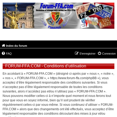
FORUM-FFA.COM
Index du forum
FAQ
S’enregistrer
Connexion
FORUM-FFA.COM - Conditions d’utilisation
En accédant à « FORUM-FFA.COM » (désigné ci-après par « nous », « notre »,
« nos », « FORUM-FFA.COM », « https://www.forum-ffa.com/phpBB »), vous
acceptez d’être légalement responsable des conditions suivantes. Si vous
n’acceptez pas d’être légalement responsable de toutes les conditions
suivantes, alors n’accédez pas et/ou n’utilisez pas « FORUM-FFA.COM ».
Nous pouvons modifier celles-ci à n’importe quel moment et nous ferons tout
pour que vous en soyez informé, bien qu’il soit prudent de vérifier
régulièrement celles-ci par vous-même. Si vous continuez d’utiliser « FORUM-
FFA.COM » alors que des changements ont été effectués, vous acceptez d’être
légalement responsable des conditions découlant des mises à jour et/ou