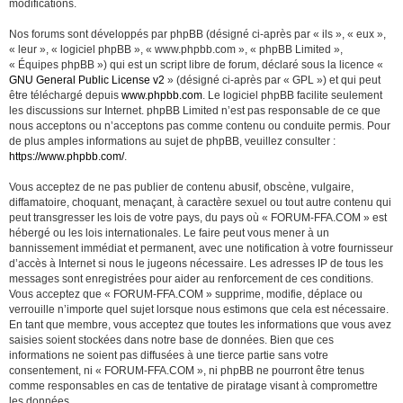
modifications.
Nos forums sont développés par phpBB (désigné ci-après par « ils », « eux »,
« leur », « logiciel phpBB », « www.phpbb.com », « phpBB Limited »,
« Équipes phpBB ») qui est un script libre de forum, déclaré sous la licence «
GNU General Public License v2
» (désigné ci-après par « GPL ») et qui peut
être téléchargé depuis
www.phpbb.com
. Le logiciel phpBB facilite seulement
les discussions sur Internet. phpBB Limited n’est pas responsable de ce que
nous acceptons ou n’acceptons pas comme contenu ou conduite permis. Pour
de plus amples informations au sujet de phpBB, veuillez consulter :
https://www.phpbb.com/
.
Vous acceptez de ne pas publier de contenu abusif, obscène, vulgaire,
diffamatoire, choquant, menaçant, à caractère sexuel ou tout autre contenu qui
peut transgresser les lois de votre pays, du pays où « FORUM-FFA.COM » est
hébergé ou les lois internationales. Le faire peut vous mener à un
bannissement immédiat et permanent, avec une notification à votre fournisseur
d’accès à Internet si nous le jugeons nécessaire. Les adresses IP de tous les
messages sont enregistrées pour aider au renforcement de ces conditions.
Vous acceptez que « FORUM-FFA.COM » supprime, modifie, déplace ou
verrouille n’importe quel sujet lorsque nous estimons que cela est nécessaire.
En tant que membre, vous acceptez que toutes les informations que vous avez
saisies soient stockées dans notre base de données. Bien que ces
informations ne soient pas diffusées à une tierce partie sans votre
consentement, ni « FORUM-FFA.COM », ni phpBB ne pourront être tenus
comme responsables en cas de tentative de piratage visant à compromettre
les données.