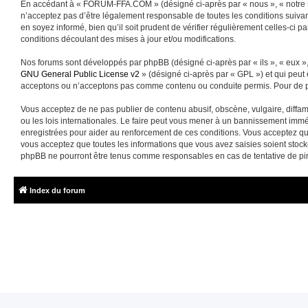
En accédant à « FORUM-FFA.COM » (désigné ci-après par « nous », « notre »
n’acceptez pas d’être légalement responsable de toutes les conditions suiva
en soyez informé, bien qu’il soit prudent de vérifier régulièrement celles-
conditions découlant des mises à jour et/ou modifications.
Nos forums sont développés par phpBB (désigné ci-après par « ils », « eux »,
GNU General Public License v2
» (désigné ci-après par « GPL ») et qui peut
acceptons ou n’acceptons pas comme contenu ou conduite permis. Pour de pl
Vous acceptez de ne pas publier de contenu abusif, obscène, vulgaire, diffa
ou les lois internationales. Le faire peut vous mener à un bannissement immé
enregistrées pour aider au renforcement de ces conditions. Vous acceptez q
vous acceptez que toutes les informations que vous avez saisies soient sto
phpBB ne pourront être tenus comme responsables en cas de tentative de pi
Index du forum