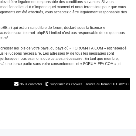
ez d’être légalement responsable des conditions suivantes. Si vous
odifier celles-ci à n’importe quel moment et nous ferons tout pour que vous
angements ont été effectués, vous acceptez d’être légalement responsable des
BB ») qui est un script libre de forum, déclaré sous la licence «
discussions sur Internet. phpBB Limited n’est pas responsable de ce que nous
.com/
.
ransgresser les lois de votre pays, du pays où « FORUM-FFA.COM » est hébergé
nous le jugeons nécessaire. Les adresses IP de tous les messages sont
jet lorsque nous estimons que cela est nécessaire. En tant que membre,
es à une tierce partie sans votre consentement, ni « FORUM-FFA.COM », ni
Nous contacter
Supprimer les cookies
Heures au format
UTC+02:00