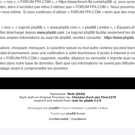
, « nos », « FORUM-FFA.COM », « https://www.forum-ffa.com/phpBB »), vous accept
ntes, alors n’accédez pas et/ou n’utilisez pas « FORUM-FFA.COM ». Nous pouvons m
ci par vous-même. Si vous continuez d’utiliser « FORUM-FFA.COM » alors que des ch
 « leur », « logiciel phpBB », « www.phpbb.com », « phpBB Limited », « Équipes php
 être téléchargé depuis
www.phpbb.com
. Le logiciel phpBB facilite seulement les 
us amples informations au sujet de phpBB, veuillez consulter :
https://www.phpbb
matoire, choquant, menaçant, à caractère sexuel ou tout autre contenu qui peut t
diat et permanent, avec une notification à votre fournisseur d’accès à Internet si 
ue « FORUM-FFA.COM » supprime, modifie, déplace ou verrouille n’importe quel su
ckées dans notre base de données. Bien que ces informations ne soient pas diffusé
ratage visant à compromettre les données.
Stylename:
Reds (2020)
Style built on Original Prosilver by:
Christian Esch aka Chris1278
inspired and rebuild from
reds for phpbb 3.0.8
Développé par
phpBB
® Forum Software © phpBB Limited
Traduit par
phpBB-fr.com
Confidentialité
|
Conditions