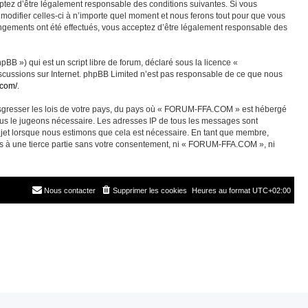
ez d’être légalement responsable des conditions suivantes. Si vous
odifier celles-ci à n’importe quel moment et nous ferons tout pour que vous
angements ont été effectués, vous acceptez d’être légalement responsable des
BB ») qui est un script libre de forum, déclaré sous la licence «
discussions sur Internet. phpBB Limited n’est pas responsable de ce que nous
.com/
.
ransgresser les lois de votre pays, du pays où « FORUM-FFA.COM » est hébergé
nous le jugeons nécessaire. Les adresses IP de tous les messages sont
jet lorsque nous estimons que cela est nécessaire. En tant que membre,
es à une tierce partie sans votre consentement, ni « FORUM-FFA.COM », ni
Nous contacter
Supprimer les cookies
Heures au format
UTC+02:00