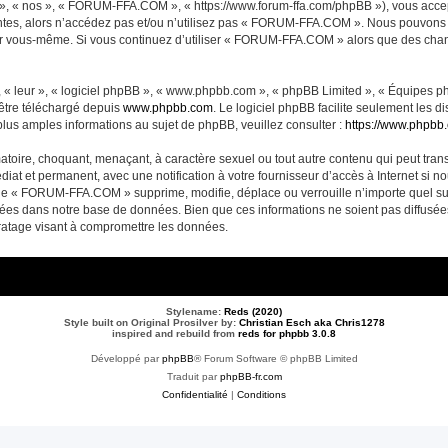
, « nos », « FORUM-FFA.COM », « https://www.forum-ffa.com/phpBB »), vous accept
ntes, alors n’accédez pas et/ou n’utilisez pas « FORUM-FFA.COM ». Nous pouvons m
ci par vous-même. Si vous continuez d’utiliser « FORUM-FFA.COM » alors que des ch
 « leur », « logiciel phpBB », « www.phpbb.com », « phpBB Limited », « Équipes php
 être téléchargé depuis
www.phpbb.com
. Le logiciel phpBB facilite seulement les 
us amples informations au sujet de phpBB, veuillez consulter :
https://www.phpbb
matoire, choquant, menaçant, à caractère sexuel ou tout autre contenu qui peut t
diat et permanent, avec une notification à votre fournisseur d’accès à Internet si 
ue « FORUM-FFA.COM » supprime, modifie, déplace ou verrouille n’importe quel su
ckées dans notre base de données. Bien que ces informations ne soient pas diffusé
ratage visant à compromettre les données.
Stylename:
Reds (2020)
Style built on Original Prosilver by:
Christian Esch aka Chris1278
inspired and rebuild from
reds for phpbb 3.0.8
Développé par
phpBB
® Forum Software © phpBB Limited
Traduit par
phpBB-fr.com
Confidentialité
|
Conditions