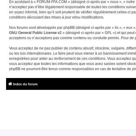
En accédant à « FORUM-FFA.COM » (désigné ci-après par « nous », « notre »
n’acceptez pas d’être légalement responsable de toutes les conditions suiva
en soyez informé, bien qu’il soit prudent de vérifier régulièrement celles-
conditions découlant des mises à jour et/ou modifications.
Nos forums sont développés par phpBB (désigné ci-après par « ils », « eux »,
GNU General Public License v2
» (désigné ci-après par « GPL ») et qui peut
acceptons ou n’acceptons pas comme contenu ou conduite permis. Pour de pl
Vous acceptez de ne pas publier de contenu abusif, obscène, vulgaire, diffa
ou les lois internationales. Le faire peut vous mener à un bannissement immé
enregistrées pour aider au renforcement de ces conditions. Vous acceptez q
vous acceptez que toutes les informations que vous avez saisies soient sto
phpBB ne pourront être tenus comme responsables en cas de tentative de pi
Index du forum