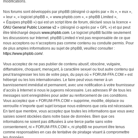
modifications.
Nos forums sont développés par phpBB (désigné ci-après par « ils », « eux »,
« leur », « logiciel phpBB », « www.phpbb.com », « phpBB Limited »,
« Équipes phpBB ») qui est un script libre de forum, déclaré sous la licence «
GNU General Public License v2
» (désigné ci-après par « GPL ») et qui peut
être téléchargé depuis
www.phpbb.com
. Le logiciel phpBB facilite seulement
les discussions sur Internet. phpBB Limited n’est pas responsable de ce que
nous acceptons ou n’acceptons pas comme contenu ou conduite permis. Pour
de plus amples informations au sujet de phpBB, veuillez consulter :
https://www.phpbb.com/
.
Vous acceptez de ne pas publier de contenu abusif, obscène, vulgaire,
diffamatoire, choquant, menaçant, à caractère sexuel ou tout autre contenu qui
peut transgresser les lois de votre pays, du pays où « FORUM-FFA.COM » est
hébergé ou les lois internationales. Le faire peut vous mener à un
bannissement immédiat et permanent, avec une notification à votre fournisseur
d’accès à Internet si nous le jugeons nécessaire. Les adresses IP de tous les
messages sont enregistrées pour aider au renforcement de ces conditions.
Vous acceptez que « FORUM-FFA.COM » supprime, modifie, déplace ou
verrouille n’importe quel sujet lorsque nous estimons que cela est nécessaire.
En tant que membre, vous acceptez que toutes les informations que vous avez
saisies soient stockées dans notre base de données. Bien que ces
informations ne soient pas diffusées à une tierce partie sans votre
consentement, ni « FORUM-FFA.COM », ni phpBB ne pourront être tenus
comme responsables en cas de tentative de piratage visant à compromettre
les données.