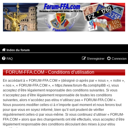
FORUM-FFA.COM
Index du forum
FAQ
S’enregistrer
Connexion
FORUM-FFA.COM - Conditions d’utilisation
En accédant à « FORUM-FFA.COM » (désigné ci-après par « nous », « notre »,
« nos », « FORUM-FFA.COM », « https://www.forum-ffa.com/phpBB »), vous
acceptez d’être légalement responsable des conditions suivantes. Si vous
n’acceptez pas d’être légalement responsable de toutes les conditions
suivantes, alors n’accédez pas et/ou n’utilisez pas « FORUM-FFA.COM ».
Nous pouvons modifier celles-ci à n’importe quel moment et nous ferons tout
pour que vous en soyez informé, bien qu’il soit prudent de vérifier
régulièrement celles-ci par vous-même. Si vous continuez d’utiliser « FORUM-
FFA.COM » alors que des changements ont été effectués, vous acceptez d’être
légalement responsable des conditions découlant des mises à jour et/ou