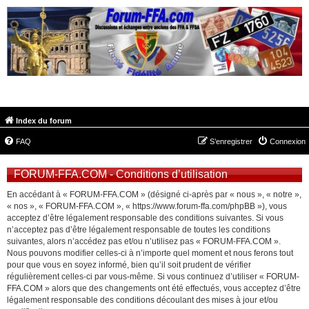
FORUM-FFA.COM
Index du forum
FAQ
S’enregistrer
Connexion
FORUM-FFA.COM - Conditions d’utilisation
En accédant à « FORUM-FFA.COM » (désigné ci-après par « nous », « notre »,
« nos », « FORUM-FFA.COM », « https://www.forum-ffa.com/phpBB »), vous
acceptez d’être légalement responsable des conditions suivantes. Si vous
n’acceptez pas d’être légalement responsable de toutes les conditions
suivantes, alors n’accédez pas et/ou n’utilisez pas « FORUM-FFA.COM ».
Nous pouvons modifier celles-ci à n’importe quel moment et nous ferons tout
pour que vous en soyez informé, bien qu’il soit prudent de vérifier
régulièrement celles-ci par vous-même. Si vous continuez d’utiliser « FORUM-
FFA.COM » alors que des changements ont été effectués, vous acceptez d’être
légalement responsable des conditions découlant des mises à jour et/ou