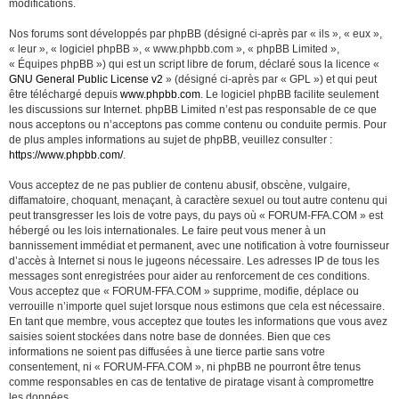
modifications.
Nos forums sont développés par phpBB (désigné ci-après par « ils », « eux »,
« leur », « logiciel phpBB », « www.phpbb.com », « phpBB Limited »,
« Équipes phpBB ») qui est un script libre de forum, déclaré sous la licence «
GNU General Public License v2
» (désigné ci-après par « GPL ») et qui peut
être téléchargé depuis
www.phpbb.com
. Le logiciel phpBB facilite seulement
les discussions sur Internet. phpBB Limited n’est pas responsable de ce que
nous acceptons ou n’acceptons pas comme contenu ou conduite permis. Pour
de plus amples informations au sujet de phpBB, veuillez consulter :
https://www.phpbb.com/
.
Vous acceptez de ne pas publier de contenu abusif, obscène, vulgaire,
diffamatoire, choquant, menaçant, à caractère sexuel ou tout autre contenu qui
peut transgresser les lois de votre pays, du pays où « FORUM-FFA.COM » est
hébergé ou les lois internationales. Le faire peut vous mener à un
bannissement immédiat et permanent, avec une notification à votre fournisseur
d’accès à Internet si nous le jugeons nécessaire. Les adresses IP de tous les
messages sont enregistrées pour aider au renforcement de ces conditions.
Vous acceptez que « FORUM-FFA.COM » supprime, modifie, déplace ou
verrouille n’importe quel sujet lorsque nous estimons que cela est nécessaire.
En tant que membre, vous acceptez que toutes les informations que vous avez
saisies soient stockées dans notre base de données. Bien que ces
informations ne soient pas diffusées à une tierce partie sans votre
consentement, ni « FORUM-FFA.COM », ni phpBB ne pourront être tenus
comme responsables en cas de tentative de piratage visant à compromettre
les données.