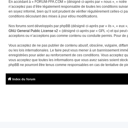
En accédant à « FORUM-FFA.COM » (désigné ci-après par « nous », « notre »
n’acceptez pas d’être légalement responsable de toutes les conditions suiva
en soyez informé, bien qu’il soit prudent de vérifier régulièrement celles-
conditions découlant des mises à jour et/ou modifications.
Nos forums sont développés par phpBB (désigné ci-après par « ils », « eux »,
GNU General Public License v2
» (désigné ci-après par « GPL ») et qui peut
acceptons ou n’acceptons pas comme contenu ou conduite permis. Pour de pl
Vous acceptez de ne pas publier de contenu abusif, obscène, vulgaire, diffa
ou les lois internationales. Le faire peut vous mener à un bannissement immé
enregistrées pour aider au renforcement de ces conditions. Vous acceptez q
vous acceptez que toutes les informations que vous avez saisies soient sto
phpBB ne pourront être tenus comme responsables en cas de tentative de pi
Index du forum