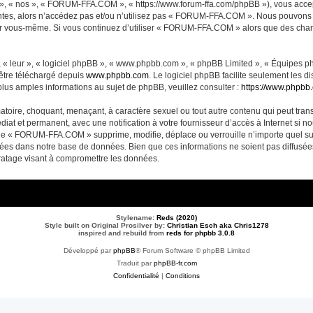
, « nos », « FORUM-FFA.COM », « https://www.forum-ffa.com/phpBB »), vous accept
ntes, alors n’accédez pas et/ou n’utilisez pas « FORUM-FFA.COM ». Nous pouvons m
ci par vous-même. Si vous continuez d’utiliser « FORUM-FFA.COM » alors que des ch
 « leur », « logiciel phpBB », « www.phpbb.com », « phpBB Limited », « Équipes php
 être téléchargé depuis
www.phpbb.com
. Le logiciel phpBB facilite seulement les 
us amples informations au sujet de phpBB, veuillez consulter :
https://www.phpbb
matoire, choquant, menaçant, à caractère sexuel ou tout autre contenu qui peut t
diat et permanent, avec une notification à votre fournisseur d’accès à Internet si 
ue « FORUM-FFA.COM » supprime, modifie, déplace ou verrouille n’importe quel su
ckées dans notre base de données. Bien que ces informations ne soient pas diffusé
ratage visant à compromettre les données.
Stylename:
Reds (2020)
Style built on Original Prosilver by:
Christian Esch aka Chris1278
inspired and rebuild from
reds for phpbb 3.0.8
Développé par
phpBB
® Forum Software © phpBB Limited
Traduit par
phpBB-fr.com
Confidentialité
|
Conditions