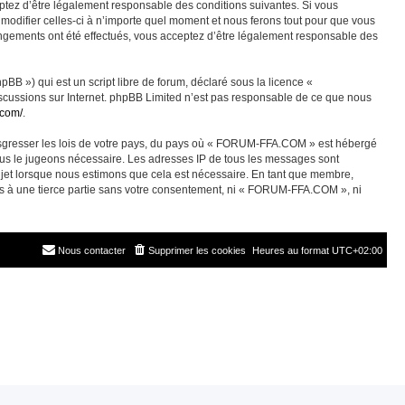
ez d’être légalement responsable des conditions suivantes. Si vous
odifier celles-ci à n’importe quel moment et nous ferons tout pour que vous
angements ont été effectués, vous acceptez d’être légalement responsable des
BB ») qui est un script libre de forum, déclaré sous la licence «
discussions sur Internet. phpBB Limited n’est pas responsable de ce que nous
.com/
.
ransgresser les lois de votre pays, du pays où « FORUM-FFA.COM » est hébergé
nous le jugeons nécessaire. Les adresses IP de tous les messages sont
jet lorsque nous estimons que cela est nécessaire. En tant que membre,
es à une tierce partie sans votre consentement, ni « FORUM-FFA.COM », ni
Nous contacter
Supprimer les cookies
Heures au format
UTC+02:00